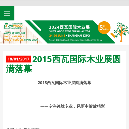
HOME
中文
ABOUT US
EXHIBITORS
VISITOR
SPONSORSHIP
2015西瓦国际木业展圆
18/01/2017
TRAVEL & HOTEL
满落幕
SHOW REPORT
2015
西瓦国际木业展圆满落幕
NEWS
CONTACT US
——专注铸就专业，风雨中绽放精彩
中文