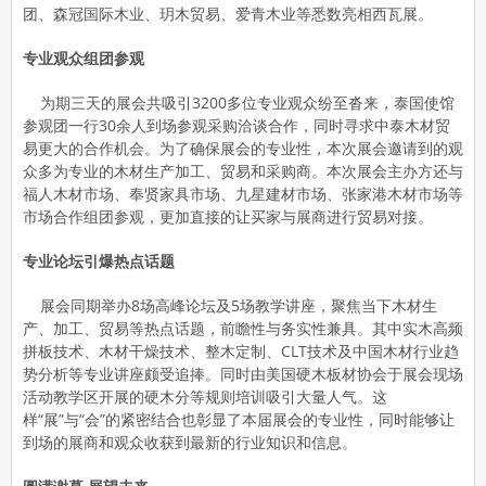
团、森冠国际木业、玥木贸易、爱青木业等悉数亮相西瓦展。
专业观众组团参观
为期三天的展会共吸引3200多位专业观众纷至沓来，泰国使馆
参观团一行30余人到场参观采购洽谈合作，同时寻求中泰木材贸
易更大的合作机会。为了确保展会的专业性，本次展会邀请到的观
众多为专业的木材生产加工、贸易和采购商。本次展会主办方还与
福人木材市场、奉贤家具市场、九星建材市场、张家港木材市场等
市场合作组团参观，更加直接的让买家与展商进行贸易对接。
专业论坛引爆热点话题
展会同期举办8场高峰论坛及5场教学讲座，聚焦当下木材生
产、加工、贸易等热点话题，前瞻性与务实性兼具。其中实木高频
拼板技术、木材干燥技术、整木定制、CLT技术及中国木材行业趋
势分析等专业讲座颇受追捧。同时由美国硬木板材协会于展会现场
活动教学区开展的硬木分等规则培训吸引大量人气。这
样“展”与“会”的紧密结合也彰显了本届展会的专业性，同时能够让
到场的展商和观众收获到最新的行业知识和信息。