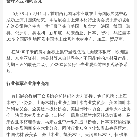
全球木业 相约西瓦
6月29日至7月1日，首届西瓦国际木业展在上海国际展览中心
成功上演并圆满结束。本届展会由上海木材行业协会携手新加坡帕
布洛公司联合主办，共汇聚了来自美国、加拿大、法国、德国、瑞
典、俄罗斯、奥地利、新加坡、马来西亚、日本、智利、乌拉圭等
30多个国际和地区及中国本土优秀的木材生产、加工、贸易商。
在6000平米的展示面积上集中呈现包括北美硬木板材、欧洲锯
材、东南亚板材、南美材等来自世界各地不同品种的木材及产品。
为期三天的展会共吸引了3200多位行业专业观众前来参观洽谈采
购。
行业领军企业集中亮相
首届展会得到了众多协会和组织的大力支持，他们包括：上海
木材行业协会、上海木材行业协会阔叶木专业委员会、美国阔叶木
外销委员会、全美硬木板材协会、美国针叶材协会、加拿大木业协
会、法国木材及木产品出口协会、瑞典斯莫兰地区驻华办事处、马
来西亚木材理事会、马来西亚中纤板制造商协会、日本木材输出振
兴协会及闽商企业木业分会。同时行业知名企业如青岛春喜硬木、
中国优材·爱美森、傲世木业、凯美木业、天润国际木业、恒强集