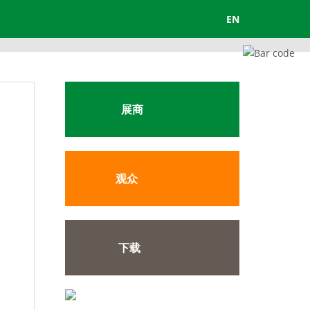
EN
展商
展位预定
观众
平面图
观众范围
下载
展品范围
观众指南
展后报告